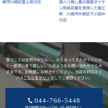
崎市川崎区富士見付近
風ヘリ無し畳の張替ダイケ
ン和紙彩園を使用した施工
例 川崎市中原区下小田中
付近
畳のことは全然分からない。古くなってきたのでとにか
く一度見に来て欲しい。
このようなお問い合わせでも大
丈夫です。お気軽にお問合せください。
当店の対応エリ
アは
こちらをクリック
してご確認ください。
044-766-5448
受付時間 8:00～17:00（日･祝日除く）