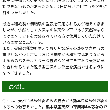
和室に移動したい荷物があり、解体しないと別の部屋に移
動できないものがあったため、2日に分けさせていただき張
替えいたしました。
最近は和紙製や樹脂製の畳表を使用される方が増えてきま
したが、依然として人気なのは天然い草であり天然物なら
ではのメリットを実感されている方は使用していただけて
いるのかなと思います。
また、畳縁の種類も増えており昔ながらの菱型や六角形の
亀甲柄など少し古臭く感じる畳縁から和柄ではありながら
明るめのパステルカラーな畳縁など出てきており天然い草
と合わせるとまた違う雰囲気のお部屋を演出できるように
なってきました。
最後に
今回は、天然い草経糸綿のみの畳表から熊本県産経糸麻綿4
本芯への張替えでした。
熊本県産天然い草麻綿4本芯なので