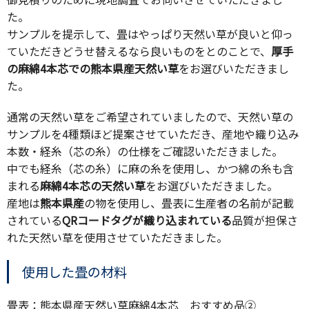
た。
サンプルを提示して、畳はやっぱり天然い草が良いと仰っ
ていただきどうせ替えるなら良いものをとのことで、
厚手
の麻綿4本芯での熊本県産天然い草
をお選びいただきまし
た。
通常の天然い草をご希望されていましたので、天然い草の
サンプルを4種類ほど提案させていただき、産地や織り込み
本数・経糸（芯の糸）の仕様をご確認いただきました。
中でも経糸（芯の糸）に麻の糸を使用し、かつ綿の糸も含
まれる
麻綿4本芯の天然い草
をお選びいただきました。
産地は
熊本県産
の物を使用し、畳表に生産者の名前が記載
されている
QRコードタグが織り込まれている
品質が担保さ
れた天然い草を使用させていただきました。
使用した畳の材料
畳表：熊本県産天然い草麻綿4本芯 おすすめ品②